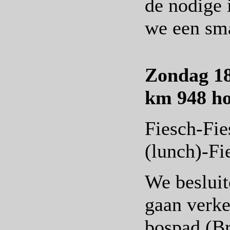
de nodige 
we een sma
Zondag 18
km 948 ho
Fiesch-Fie
(lunch)-Fi
We besluit
gaan verke
bospad (B