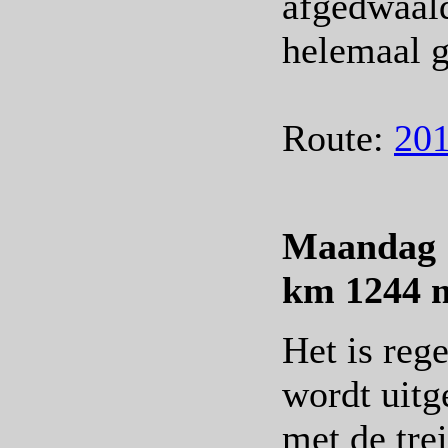
afgedwaald
helemaal 
Route:
201
Maandag 1
km 1244 
Het is reg
wordt uitge
met de tre