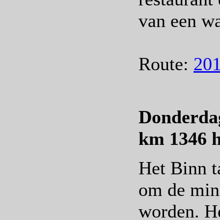
van een wa
Route:
201
Donderdag
km 1346 h
Het Binn t
om de min
worden. He