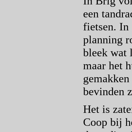
In Brig vol
een tandra
fietsen. I
planning r
bleek wat 
maar het hu
gemakken 
bevinden z
Het is zat
Coop bij 