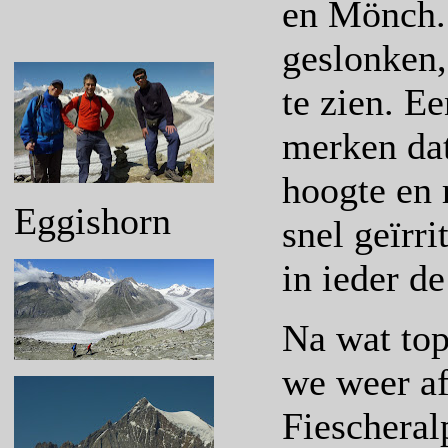
en Mönch. 
geslonken,
te zien. E
merken dat
hoogte en 
Eggishorn
snel geïrr
in ieder d
Na wat top
we weer af
Fiescheral