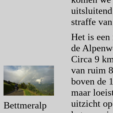
uitsluiten
straffe va
Het is een
de Alpenwe
Circa 9 k
van ruim 8
boven de 1
maar loeist
uitzicht o
Bettmeralp