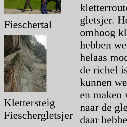
kletterrou
gletsjer. 
Fieschertal
omhoog kla
hebben we 
helaas mod
de richel i
kunnen we 
en maken w
Klettersteig
naar de gl
Fieschergletsjer
daar hebbe