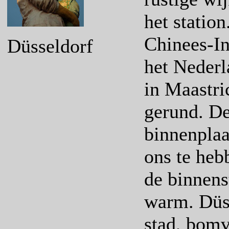
het statio
Chinees-In
Düsseldorf
het Nederl
in Maastri
gerund. De
binnenplaa
ons te heb
de binnens
warm. Düss
stad, bomv