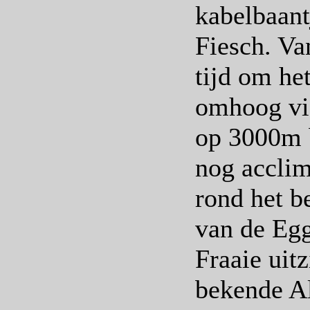
kabelbaant
Fiesch. Va
tijd om he
omhoog via
op 3000m 
nog acclim
rond het b
van de Egg
Fraaie uit
bekende Al