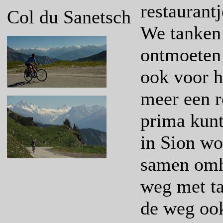
restaurant
Col du Sanetsch
We tanken 
ontmoeten 
ook voor he
meer een r
prima kunt
in Sion wo
samen omh
weg met t
de weg ook