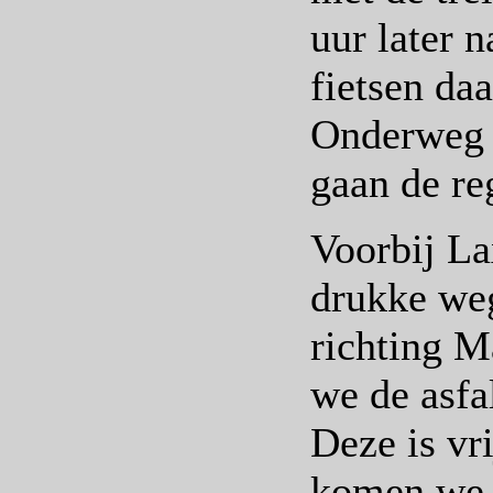
uur later 
fietsen da
Onderweg k
gaan de re
Voorbij L
drukke weg
richting M
we de asfa
Deze is vr
komen we w