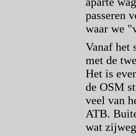
aparte wag
passeren v
waar we "v
Vanaf het 
met de twe
Het is eve
de OSM stu
veel van h
ATB. Buit
wat zijweg