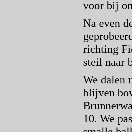
voor bij on
Na even de
geprobeerd
richting Fi
steil naar 
We dalen n
blijven bo
Brunnerwa
10. We pas
smalle bal