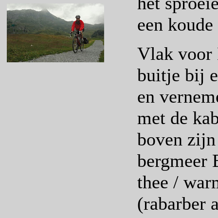
het sproei
een koude
Vlak voor 
buitje bij 
en verneme
met de kab
boven zijn
bergmeer 
thee / war
(rabarber 