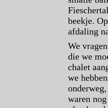
Fiescherta
beekje. Op
afdaling n
We vragen o
die we moe
chalet aan
we hebben 
onderweg, 
waren nog 