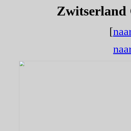
Zwitserland 
[
naa
naar