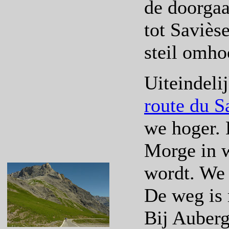
de doorgaa
tot Saviès
steil omho
Uiteindeli
route du 
we hoger. 
Morge in w
wordt. We 
De weg is 
Bij Auberg